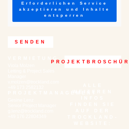
Erforderlichen Service
akzeptieren und Inhalte
entsperren
SENDEN
VERMIETUNG
PROJEKTBROSCHÜ
Viola Molzen
Letting & Project Sales
Manager
v.molzen@trockland.com
ALLE
+49 173 2582132
WEITEREN
PROJEKTMANAGEMENT
INFOS
Gesine Lenz
FINDEN SIE
Senior Project Manager
AUF DER
g.lenz@trockland.com
+49 176 22804349
TROCKLAND-
WEBSITE: