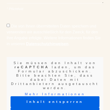
* Pflichtfeld
Die von Ihnen übermittelten Daten speichern und
verwenden wir ausschließlich für den Zweck, für den
Ihre Angabe erfolgte. Weitere Informationen finden Sie
in unseren
Datenschutzhinweisen
.
Sie müssen den Inhalt von
reCAPTCHA
laden, um das
Formular abzuschicken.
Bitte beachten Sie, dass
dabei Daten mit
Drittanbietern ausgetauscht
werden.
Mehr Informationen
Inhalt entsperren